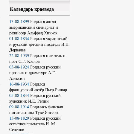
Календарь краеведа
13-08-1899
Родился англо-
американский сценарист и
и
режиссер Альфред Хичкок
я
01-08-1834
Родился украинский
и русский детский писатель И.П.
Деркачев
22-08-1939
Родился писатель и
поэт С.Г. Козлов
03-08-1924
Родился русский
прозаик и драматург А.Г.
Алексин
16-08-1934
Родился
е
французский актёр Пьер Ришар
и
–
05-08-1844
Родился русский
е
художник И.Е. Репин
а
09-08-1914
Родилась финская
,
писательница Туве Янссон
я
13-08-1829
Родился русский
естествоиспытатель И. М.
Сеченов
,