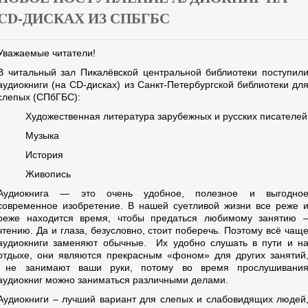
CD-ДИСКАХ ИЗ СПБГБС
Уважаемые читатели!
В читальный зал Пикалёвской центральной библиотеки поступил
аудиокниги (на CD-дисках) из Санкт-Петербургской библиотеки дл
слепых (СПбГБС):
· Художественная литература зарубежных и русских писателей
· Музыка
· История
· Живопись
Аудиокнига — это очень удобное, полезное и выгодно
современное изобретение. В нашей суетливой жизни все реже 
реже находится время, чтобы предаться любимому занятию 
чтению. Да и глаза, безусловно, стоит поберечь. Поэтому всё чащ
аудиокниги заменяют обычные. Их удобно слушать в пути и н
отдыхе, они являются прекрасным «фоном» для других занятий
не занимают ваши руки, потому во время прослушивани
аудиокниг можно заниматься различными делами.
Аудиокниги – лучший вариант для слепых и слабовидящих людей