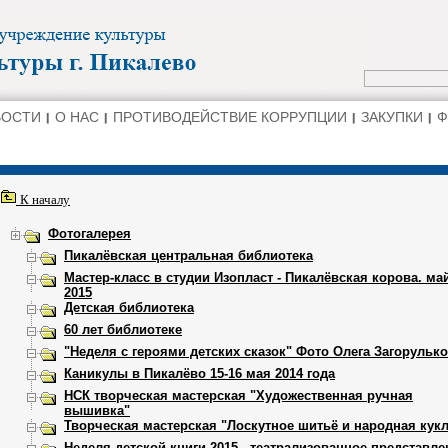
ВОСТИ
О НАС
ПРОТИВОДЕЙСТВИЕ КОРРУПЦИИ
ЗАКУПКИ
Ф
К началу
Фотогалерея
Пикалёвская центральная библиотека
Мастер-класс в студии Изопласт - Пикалёвская корова. ма
2015
Детская библиотека
60 лет библиотеке
"Неделя с героями детских сказок" Фото Олега Загорулько
Каникулы в Пикалёво 15-16 мая 2014 года
НСК творческая мастерская "Художественная ручная
вышивка"
Творческая мастерская "Лоскутное шитьё и народная кукл
Неделя детской книги 2015 - театрализованное представле