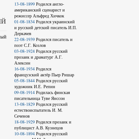
13-08-1899
Родился англо-
американский сценарист и
режиссер Альфред Хичкок
ИЙ
01-08-1834
Родился украинский
и русский детский писатель И.П.
Деркачев
ный
22-08-1939
Родился писатель и
поэт С.Г. Козлов
03-08-1924
Родился русский
прозаик и драматург А.Г.
Алексин
16-08-1934
Родился
французский актёр Пьер Ришар
05-08-1844
Родился русский
художник И.Е. Репин
09-08-1914
Родилась финская
писательница Туве Янссон
13-08-1829
Родился русский
естествоиспытатель И. М.
Сеченов
18-08-1929
Родился прозаик и
публицист А.В. Кузнецов
10-08-1894
Родился русский