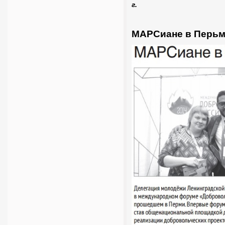
г.
МАРСиане в Перь