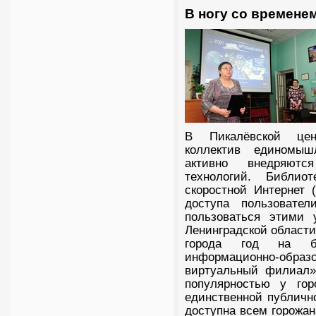
В ногу со времене
В Пикалёвской цен
коллектив единомыш
активно внедряютс
технологий. Библио
скоростной Интернет 
доступа пользовате
пользоваться этими 
Ленинградской области
города год на б
информационно-образо
виртуальный филиал»
популярностью у гор
единственной публично
доступна всем горожан