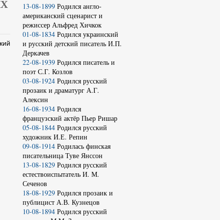
ИХ
13-08-1899
Родился англо-
американский сценарист и
режиссер Альфред Хичкок
01-08-1834
Родился украинский
и русский детский писатель И.П.
кий
Деркачев
22-08-1939
Родился писатель и
поэт С.Г. Козлов
03-08-1924
Родился русский
прозаик и драматург А.Г.
Алексин
16-08-1934
Родился
французский актёр Пьер Ришар
05-08-1844
Родился русский
художник И.Е. Репин
09-08-1914
Родилась финская
писательница Туве Янссон
13-08-1829
Родился русский
естествоиспытатель И. М.
Сеченов
18-08-1929
Родился прозаик и
публицист А.В. Кузнецов
10-08-1894
Родился русский